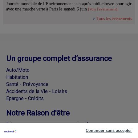
Journée mondiale de l’Environnement : un après-midi citoyen pour agir
avec une marche verte à Paris le samedi 6 juin
[Voir l'événement]
Tous les événements
Un groupe complet d’assurance
Auto/Moto
Habitation
Santé - Prévoyance
Accidents de la Vie - Loisirs
Épargne - Crédits
Notre Raison d'être
Découvrez nos engagements collectifs
Continuer sans accepter