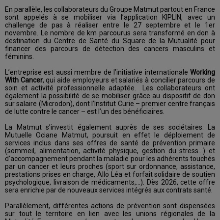
En parallèle, les collaborateurs du Groupe Matmut partout en France
sont appelés à se mobiliser via l’application KIPLIN, avec un
challenge de pas à réaliser entre le 27 septembre et le 1er
novembre. Le nombre de km parcourus sera transformé en don à
destination du Centre de Santé du Square de la Mutualité pour
financer des parcours de détection des cancers masculins et
féminins.
L’entreprise est aussi membre de l’initiative internationale
Working
With Cancer
, qui aide employeurs et salariés à concilier parcours de
soin et activité professionnelle adaptée. Les collaborateurs ont
également la possibilité de se mobiliser grâce au dispositif de don
sur salaire (Microdon), dont l’Institut Curie – premier centre français
de lutte contre le cancer – est l’un des bénéficiaires.
La Matmut s’investit également auprès de ses sociétaires. La
Mutuelle Ociane Matmut, poursuit en effet le déploiement de
services inclus dans ses offres de santé de prévention primaire
(sommeil, alimentation, activité physique, gestion du stress…) et
d’accompagnement pendant la maladie pour les adhérents touchés
par un cancer et leurs proches (sport sur ordonnance, assistance,
prestations prises en charge, Allo Léa et forfait solidaire de soutien
psychologique, livraison de médicaments,…). Dès 2026, cette offre
sera enrichie par de nouveaux services intégrés aux contrats santé.
Parallèlement, différentes actions de prévention sont dispensées
sur tout le territoire en lien avec les unions régionales de la