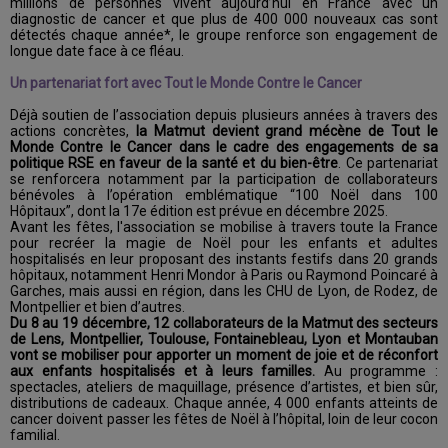
millions de personnes vivent aujourd’hui en France avec un
diagnostic de cancer et que plus de 400 000 nouveaux cas sont
détectés chaque année*, le groupe renforce son engagement de
longue date face à ce fléau.
Un partenariat fort avec Tout le Monde Contre le Cancer
Déjà soutien de l’association depuis plusieurs années à travers des
actions concrètes,
la Matmut devient grand mécène de Tout le
Monde Contre le Cancer dans le cadre des engagements de sa
politique RSE en faveur de la santé et du bien-être
. Ce partenariat
se renforcera notamment par la participation de collaborateurs
bénévoles à l’opération emblématique “100 Noël dans 100
Hôpitaux”, dont la 17e édition est prévue en décembre 2025.
Avant les fêtes, l'association se mobilise à travers toute la France
pour recréer la magie de Noël pour les enfants et adultes
hospitalisés en leur proposant des instants festifs dans 20 grands
hôpitaux, notamment Henri Mondor à Paris ou Raymond Poincaré à
Garches, mais aussi en région, dans les CHU de Lyon, de Rodez, de
Montpellier et bien d’autres.
Du 8 au 19 décembre, 12 collaborateurs de la Matmut des secteurs
de Lens, Montpellier, Toulouse, Fontainebleau, Lyon et Montauban
vont se mobiliser pour apporter un moment de joie et de réconfort
aux enfants hospitalisés et à leurs familles.
Au programme :
spectacles, ateliers de maquillage, présence d’artistes, et bien sûr,
distributions de cadeaux. Chaque année, 4 000 enfants atteints de
cancer doivent passer les fêtes de Noël à l’hôpital, loin de leur cocon
familial.