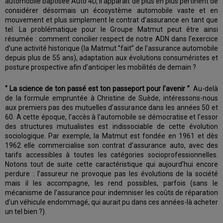
automobile baptisée Auto 4D, il apparaît de plus en plus pertinent de
considérer désormais un écosystème automobile vaste et en
mouvement et plus simplement le contrat d’assurance en tant que
tel. La problématique pour le Groupe Matmut peut être ainsi
résumée : comment concilier respect de notre ADN dans l’exercice
d’une activité historique (la Matmut ‘’fait’’ de l’assurance automobile
depuis plus de 55 ans), adaptation aux évolutions consuméristes et
posture prospective afin d’anticiper les mobilités de demain ?
‘’ La science de ton passé est ton passeport pour l’avenir ’’
. Au-delà
de la formule empruntée à Christine de Suède, intéressons-nous
aux premiers pas des mutuelles d’assurance dans les années 50 et
60. A cette époque, l’accès à l’automobile se démocratise et l’essor
des structures mutualistes est indissociable de cette évolution
sociologique. Par exemple, la Matmut est fondée en 1961 et dès
1962 elle commercialise son contrat d’assurance auto, avec des
tarifs accessibles à toutes les catégories socioprofessionnelles.
Notons tout de suite cette caractéristique qui aujourd’hui encore
perdure : l’assureur ne provoque pas les évolutions de la société
mais il les accompagne, les rend possibles, parfois (sans le
mécanisme de l’assurance pour indemniser les coûts de réparation
d’un véhicule endommagé, qui aurait pu dans ces années-là acheter
un tel bien ?).