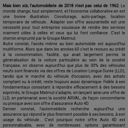
Mais bien sûr, l’automobiliste de 2018 n’est pas celui de 1962
. Le
monde change, tout simplement, et l’économie collaborative en est
une bonne illustration. Covoiturage, auto-partage, location
temporaire de véhicule… Adapter son offre assurantielle est une
nécessité pour tout entreprise soucieuse de rendre des services
vraiment utiles à celles et ceux qui lui font confiance. C’est le
chemin emprunté par le Groupe Matmut.
Autre constat, l’accès même au bien automobile est aujourd’hui
multiforme. Alors que dans les années 60 c’est le recours au crédit
à la consommation, facilité, qui avait largement permis la
généralisation de la voiture particulière au sein de la société
française, on observe aujourd’hui que plus de 30% des véhicules
neufs sont financés via des offres de Location Longue Durée (LLD),
tandis que le marché du véhicule d’occasion, avec des achats
comptant ou à crédit, reste toujours aussi dynamique. Fidèle à ses
fondamentaux consistant à répondre efficacement à des besoins
exprimés, le Groupe Matmut s’adapte, en lançant ainsi une offre de
LLD, en partenariat avec la société ARVAL, de façon concomitante
ou presque avec son offre d’assurance Auto 4D.
Dernier constat, l’automobiliste recherche aujourd’hui une
assurance qui répond le plus finement possible à ses besoins, à son
usage du véhicule… C’est pourquoi notre offre Auto 4D est
personnalisable, avec de nombreuses options garantissant