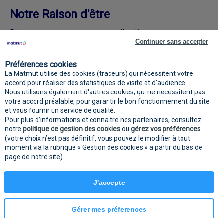
Notre Raison d'être
Découvrez nos engagements collectifs
Continuer sans accepter
Rejoignez la Matmut sur les réseaux
Préférences cookies
sociaux
La Matmut utilise des cookies (traceurs) qui nécessitent votre
accord pour réaliser des statistiques de visite et d'audience.
Nous utilisons également d'autres cookies, qui ne nécessitent pas
votre accord préalable, pour garantir le bon fonctionnement du site
et vous fournir un service de qualité.
Pour plus d’informations et connaitre nos partenaires, consultez
notre
politique de gestion des cookies
ou
gérez vos préférences
(votre choix n’est pas définitif, vous pouvez le modifier à tout
moment via la rubrique « Gestion des cookies » à partir du bas de
page de notre site).
Mentions
Protection des données
Gestion des
légales
personnelles
cookies
J'accepte
powered by PR-Rooms
Gérer mes préferences
© 2022 MATMUT