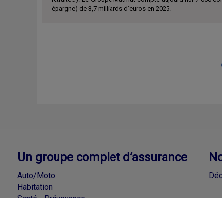
épargne) de 3,7 milliards d’euros en 2025.
Un groupe complet d’assurance
No
Auto/Moto
Déc
Habitation
Santé - Prévoyance
Accidents de la Vie - Loisirs
Épargne - Crédits