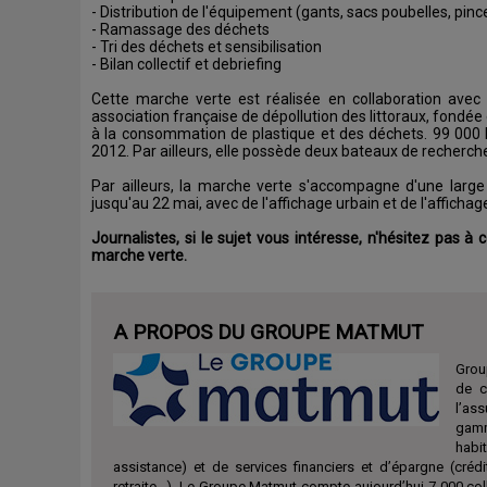
- Distribution de l'équipement (gants, sacs poubelles, pinc
- Ramassage des déchets
- Tri des déchets et sensibilisation
- Bilan collectif et debriefing
Cette marche verte est réalisée en collaboration avec
association française de dépollution des littoraux, fondée
à la consommation de plastique et des déchets. 99 000 k
2012. Par ailleurs, elle possède deux bateaux de recherche s
Par ailleurs, la marche verte s'accompagne d'une large 
jusqu'au 22 mai, avec de l'affichage urbain et de l'affich
Journalistes, si le sujet vous intéresse, n'hésitez pas à
marche verte.
A PROPOS DU GROUPE MATMUT
Group
de c
l’as
gamm
habit
assistance) et de services financiers et d’épargne (crédi
retraite…). Le Groupe Matmut compte aujourd’hui 7 000 coll