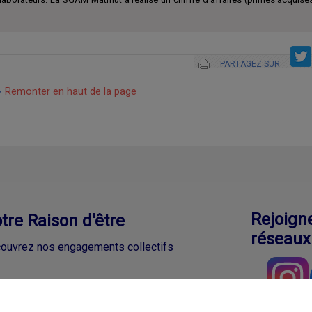
PARTAGEZ SUR
Remonter en haut de la page
Rejoign
tre Raison d'être
réseaux
ouvrez nos engagements collectifs