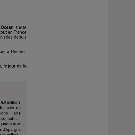
 Ocean
. Cette
rtout en France
anisées depuis
que, à Rennes,
 le jour de la
8,9 millions
français de
ations – une
to, bateau,
 juridique et
an d’épargne
 et collecte