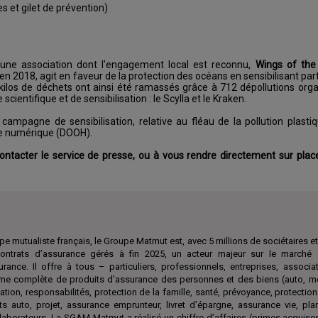
es et gilet de prévention)
 une association dont l'engagement local est reconnu,
Wings of the
 en 2018, agit en faveur de la protection des océans en sensibilisant pa
ilos de déchets ont ainsi été ramassés grâce à 712 dépollutions org
cientifique et de sensibilisation : le Scylla et le Kraken.
campagne de sensibilisation, relative au fléau de la pollution plasti
age numérique (DOOH).
 contacter le service de presse, ou à vous rendre directement sur place,
e mutualiste français, le Groupe Matmut est, avec 5 millions de sociétaires et 
ontrats d’assurance gérés à fin 2025, un acteur majeur sur le marché 
surance. Il offre à tous – particuliers, professionnels, entreprises, associ
e complète de produits d’assurance des personnes et des biens (auto, mo
ation, responsabilités, protection de la famille, santé, prévoyance, protection
ts auto, projet, assurance emprunteur, livret d’épargne, assurance vie, pl
aborateurs. La SGAM Matmut a réalisé un chiffre d’affaires (primes acquises