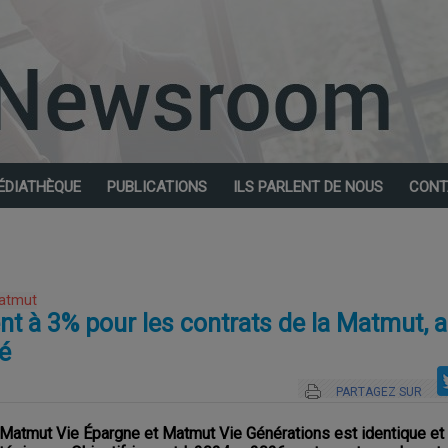
ÉDIATHÈQUE
PUBLICATIONS
ILS PARLENT DE NOUS
CONT
atmut
t à 3% pour les contrats de la Matmut, a
é
PARTAGEZ SUR
Matmut Vie Épargne et Matmut Vie Générations est identique et