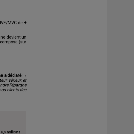
e MVE/MVG de
+
rgne devient un
décompose (sur
ne a déclaré
:
«
eur sérieux et
endre l’épargne
nos clients des
8,9 millions