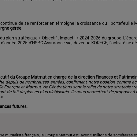
e continue de se renforcer en témoigne la croissance du portefeuill
argne gérée.
és du plan stratégique « Objectif : Impact ! » 2024-2026 du groupe. L’épa
 fin d’année 2025 d’HSBC Assurance vie, devenue KOREGE, l’activité se 
cutif du Groupe Matmut en charge de la direction Finances et Patrimoi
é depuis de nombreuses années, confirment notre position comme act
ie Epargne et Matmut Vie Générations sont le reflet de notre stratégie : r
nt de fait de plus en plus plébiscités. Ils nous permettent de proposer à 
.
»
ances futures.
e mutualiste français, le Groupe Matmut est, avec 5 millions de sociétaires et 