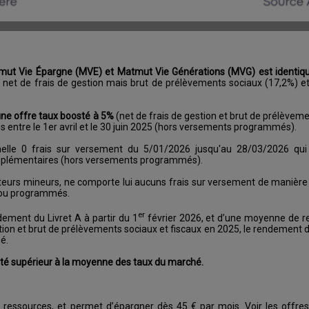
é
mut Vie Épargne (MVE) et Matmut Vie Générations (MVG) est identiqu
t net de frais de gestion mais brut de prélèvements sociaux (17,2%) et 
'une offre taux boosté à 5%
(net de frais de gestion et brut de prélèvem
s entre le 1er avril et le 30 juin 2025 (hors versements programmés).
elle 0 frais sur versement du 5/01/2026 jusqu'au 28/03/2026 qui
complémentaires (hors versements programmés).
teurs mineurs, ne comporte lui aucuns frais sur versement de manière 
s ou programmés.
er
ement du Livret A à partir du 1
février 2026, et d’une moyenne de 
tion et brut de prélèvements sociaux et fiscaux en 2025, le rendement 
é.
été supérieur à la moyenne des taux du marché.
 ressources, et permet d’épargner dès 45 € par mois. Voir les offres