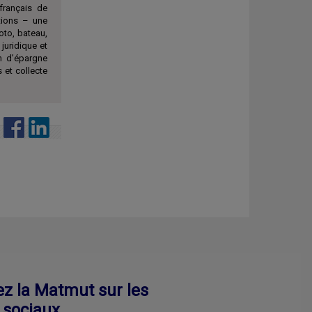
français de
ations – une
to, bateau,
 juridique et
an d’épargne
 et collecte
ez la Matmut sur les
 sociaux