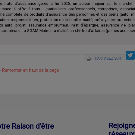
ontrats d’assurance gérés à fin 2025, un acteur majeur sur le marché 
surance. Il offre à tous – particuliers, professionnels, entreprises, associ
e complète de produits d’assurance des personnes et des biens (auto, mo
ation, responsabilités, protection de la famille, santé, prévoyance, protection
ts auto, projet, assurance emprunteur, livret d’épargne, assurance vie, pl
aborateurs. La SGAM Matmut a réalisé un chiffre d’affaires (primes acquises
PARTAGEZ SUR
Remonter en haut de la page
Rejoign
tre Raison d'être
réseaux