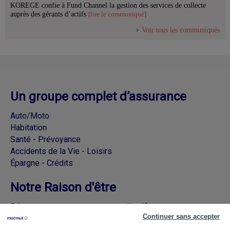
KOREGE confie à Fund Channel la gestion des services de collecte
auprès des gérants d’actifs
[lire le communiqué]
Voir tous les communiqués
Un groupe complet d’assurance
Auto/Moto
Habitation
Santé - Prévoyance
Accidents de la Vie - Loisirs
Épargne - Crédits
Notre Raison d'être
Découvrez nos engagements collectifs
Continuer sans accepter