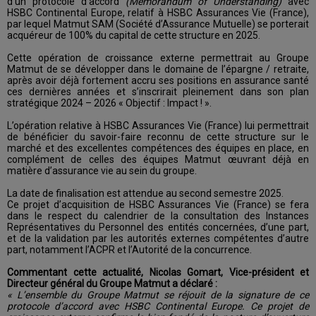
d’un protocole d’accord
(Memorandum of Understanding)
avec
HSBC Continental Europe, relatif à HSBC Assurances Vie (France),
par lequel Matmut SAM (Société d’Assurance Mutuelle) se porterait
acquéreur de 100% du capital de cette structure en 2025.
Cette opération de croissance externe permettrait au Groupe
Matmut de se développer dans le domaine de l’épargne / retraite,
après avoir déjà fortement accru ses positions en assurance santé
ces dernières années et s’inscrirait pleinement dans son plan
stratégique 2024 – 2026 « Objectif : Impact ! ».
L’opération relative à HSBC Assurances Vie (France) lui permettrait
de bénéficier du savoir-faire reconnu de cette structure sur le
marché et des excellentes compétences des équipes en place, en
complément de celles des équipes Matmut œuvrant déjà en
matière d’assurance vie au sein du groupe.
La date de finalisation est attendue au second semestre 2025.
Ce projet d’acquisition de HSBC Assurances Vie (France) se fera
dans le respect du calendrier de la consultation des Instances
Représentatives du Personnel des entités concernées, d’une part,
et de la validation par les autorités externes compétentes d’autre
part, notamment l’ACPR et l’Autorité de la concurrence.
Commentant cette actualité, Nicolas Gomart, Vice-président et
Directeur général du Groupe Matmut a déclaré :
« L’ensemble du Groupe Matmut se réjouit de la signature de ce
protocole d’accord avec HSBC Continental Europe. Ce projet de