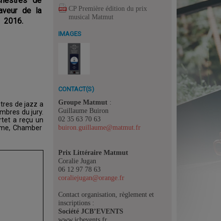
rchestres de
CP Première édition du prix
 faveur de la
musical Matmut
n 2016.
IMAGES
CONTACT(S)
Groupe Matmut
:
stres de jazz a
Guillaume Buiron
mbres du jury.
02 35 63 70 63
rtet a reçu un
buiron.guillaume@matmut.fr
ième, Chamber
Prix Littéraire Matmut
Coralie Jugan
06 12 97 78 63
coraliejugan@orange.fr
Contact organisation, règlement et
inscriptions :
Société JCB’EVENTS
www.jcbevents.fr