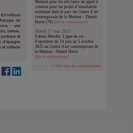
Matmut pour les arts lance un appel à
création pour un projet d’installation
artistique dans le parc du Centre d’art
8,9 millions
contemporain de la Matmut – Daniel
français de
Havis (76)
[lire le communiqué]
ations – une
Mardi 27 mai 2025
to, bateau,
Fabien Mérelle, Ligne de vie -
 juridique et
Exposition du 14 juin au 5 octobre
an d’épargne
2025 au Centre d'art contemporain de
 et collecte
la Matmut - Daniel Havis
[lire le communiqué]
Voir tous les communiqués