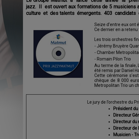
Le Groupe Matmut a lancé cette année la premiè
jazz. Il est ouvert aux formations de 5 musiciens
culture et des talents émergents. 403 candidats d
Seize d’entre eux ont é
Ce dernier en a retenu t
Les trois orchestres fin
- Jérémy Bruyère Quar
- Chamber Metropolita
- Romain Pilon Trio
Au terme de la finale,
été remis par Daniel H
Cette cérémonie s’est
chèque de 8 000 euro
Metropolitan Trio un c
Le jury de l’orchestre du P
Président du
Directeur Gé
Directeur d
Directeur de
Musicien - T