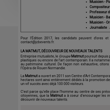
Musicien - P
Compositeu
Professeur 
Musicien - B
Musicien - O
Journaliste
:
Pour l’Édition 2017, les candidats peuvent d’ores et 
contact@jcbevents.fr.
LA MATMUT, DÉCOUVREUR DE NOUVEAUX TALENTS
Entreprise mutualiste, le
Groupe
Matmut
poursuit depuis p
plastiques ou encore de l’art contemporain. Il a notammen
au patrimoine culturel. De façon non exhaustive, cito
l’Opéra de Rouen Normandie.
La
Matmut
a ouvert en 2011 son Centre d’Art Contemporai
hectares sont ainsi entièrement dédiés à la promotion de
un vif succès avec déjà 100 000 visiteurs.
C’est parce qu’elle place l’homme au centre de ses préoc
citoyennes, que la
Matmut
a à coeur d’encourager les ini
découvrir de nouveaux talents.