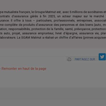
e mutualiste français, le Groupe Matmut est, avec 5 millions de sociétaires et 
ontrats d’assurance gérés à fin 2025, un acteur majeur sur le marché 
surance. Il offre à tous – particuliers, professionnels, entreprises, associ
e complète de produits d’assurance des personnes et des biens (auto, mo
ation, responsabilités, protection de la famille, santé, prévoyance, protection
ts auto, projet, assurance emprunteur, livret d’épargne, assurance vie, pl
aborateurs. La SGAM Matmut a réalisé un chiffre d’affaires (primes acquises
PARTAGEZ SUR
Remonter en haut de la page