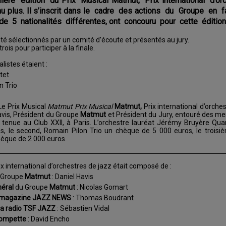
re édition du Prix Musical Matmut, Prix international d’o
 au plus. Il s’inscrit dans le cadre des actions du Groupe en
e 5 nationalités différentes, ont concouru pour cette éditio
té sélectionnés par un comité d’écoute et présentés au jury.
rois pour participer à la finale.
alistes étaient :
tet
n Trio
 Le Prix Musical
Matmut Prix Musical
Matmut,
Prix international d’orche
avis, Président du Groupe
Matmut
et Président du Jury, entouré des me
 tenue au Club XXII, à Paris. L’orchestre lauréat Jérémy Bruyère Qua
s, le second, Romain Pilon Trio un chèque de 5 000 euros, le trois
hèque de 2 000 euros.
rix international d’orchestres de jazz était composé de :
Groupe
Matmut
: Daniel Havis
néral
du Groupe
Matmut
: Nicolas Gomart
u magazine JAZZ NEWS
: Thomas Boudrant
 la radio TSF JAZZ
: Sébastien Vidal
rompette
: David Encho