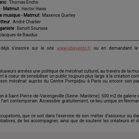
iano
: Thomas Encho
r
-
Matmut
: Hector Havis
de musique - Matmut
: Maxence Quetey
atteur
: André Charlier
rganiste
: Benoît Sourisse
 Jacques de Baudus
déjà s’inscrire sur le site
www.jcbevents.fr
ou en demandant le 
lusieurs années une politique de mécénat culturel, au travers de la mus
t à coeur de sensibiliser un public toujours plus large à la création co
ns son mécénat auprès du Centre Pompidou à Paris ou encore son par
n à Saint-Pierre-de-Varengeville (Seine- Maritime). 500 m2 de galerie e
 l’art contemporain. Accessible gratuitement, ce lieu unique en Norma
cupations, que ce soit dans l’exercice de son métier d’assureur ou da
tiatives, de les accompagner, ainsi que de soutenir les créateurs et d