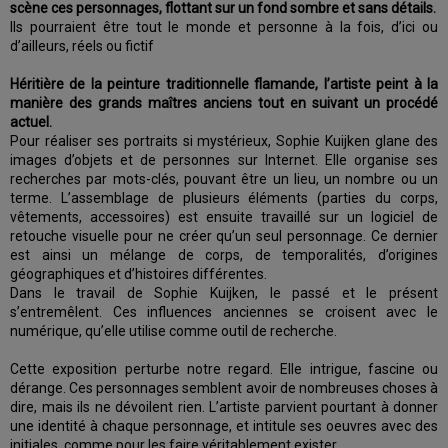
scène ces personnages, flottant sur un fond sombre et sans détails.
Ils pourraient être tout le monde et personne à la fois, d’ici ou
d’ailleurs, réels ou fictif
Héritière de la peinture traditionnelle flamande, l’artiste peint à la
manière des grands maîtres anciens tout en suivant un procédé
actuel.
Pour réaliser ses portraits si mystérieux, Sophie Kuijken glane des
images d’objets et de personnes sur Internet. Elle organise ses
recherches par mots-clés, pouvant être un lieu, un nombre ou un
terme. L’assemblage de plusieurs éléments (parties du corps,
vêtements, accessoires) est ensuite travaillé sur un logiciel de
retouche visuelle pour ne créer qu’un seul personnage. Ce dernier
est ainsi un mélange de corps, de temporalités, d’origines
géographiques et d’histoires différentes.
Dans le travail de Sophie Kuijken, le passé et le présent
s’entremêlent. Ces influences anciennes se croisent avec le
numérique, qu’elle utilise comme outil de recherche.
Cette exposition perturbe notre regard. Elle intrigue, fascine ou
dérange. Ces personnages semblent avoir de nombreuses choses à
dire, mais ils ne dévoilent rien. L’artiste parvient pourtant à donner
une identité à chaque personnage, et intitule ses oeuvres avec des
initiales, comme pour les faire véritablement exister.