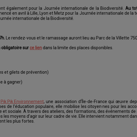
sent également pour la Journée internationale de la Biodiversité.
Au tot
ncé en avril à Lille, Lyon et Metz pour la Journée internationale de la te
urnée internationale de la Biodiversité.
7h.
Le rendez-vous et le ramassage auront lieu au Parc de la Villette 75
n obligatoire sur
ce lien
dans la limite des places disponibles.
es et gilets de prévention)
lle à gagner)
c
Pik Pik Environnement
, une association d’Île-de-France qui œuvre de
cipes de l’éducation populaire, elle mobilise les citoyen·nes pour les a
e et sociale. À travers des ateliers, des formations, des événements de 
·es les moyens d’agir sur leur cadre de vie. Elle intervient notamment dan
nt les plus fortes.