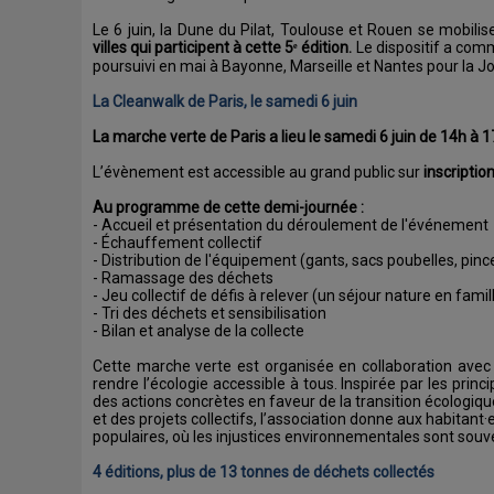
Le 6 juin, la Dune du Pilat, Toulouse et Rouen se mobili
villes qui participent à cette 5ᵉ édition.
Le dispositif a comme
poursuivi en mai à Bayonne, Marseille et Nantes pour la Jo
La Cleanwalk de Paris, le samedi 6 juin
La marche verte de Paris a lieu le samedi 6 juin de 14h à 1
L’évènement est accessible au grand public sur
inscriptio
Au programme de cette demi-journée :
- Accueil et présentation du déroulement de l'événement
- Échauffement collectif
- Distribution de l'équipement (gants, sacs poubelles, pinc
- Ramassage des déchets
- Jeu collectif de défis à relever (un séjour nature en fami
- Tri des déchets et sensibilisation
- Bilan et analyse de la collecte
Cette marche verte est organisée en collaboration ave
rendre l’écologie accessible à tous. Inspirée par les prin
des actions concrètes en faveur de la transition écologiqu
et des projets collectifs, l’association donne aux habitant
populaires, où les injustices environnementales sont souve
4 éditions, plus de 13 tonnes de déchets collectés