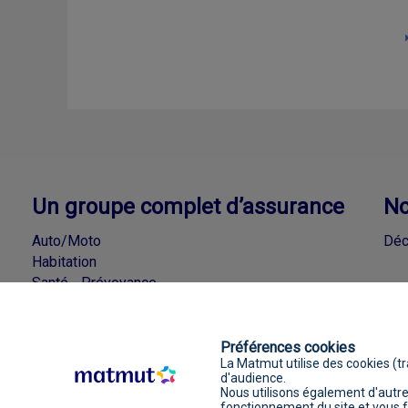
Un groupe complet d’assurance
No
Auto/Moto
Déc
Habitation
Santé - Prévoyance
Accidents de la Vie - Loisirs
Épargne - Crédits
Préférences cookies
La Matmut utilise des cookies (tr
d'audience.
Nous utilisons également d'autres
Mentions 
fonctionnement du site et vous fo