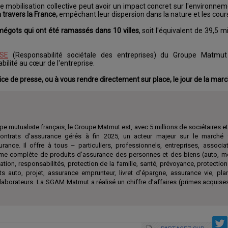
mobilisation collective peut avoir un impact concret sur l'environne
 travers la France,
empêchant leur dispersion dans la nature et les cour
mégots qui ont été ramassés dans 10 villes
, soit l'équivalent de 39,5 mi
RSE
(Responsabilité sociétale des entreprises) du Groupe Matmu
bilité au cœur de l'entreprise.
vice de presse, ou à vous rendre directement sur place, le jour de la marc
e mutualiste français, le Groupe Matmut est, avec 5 millions de sociétaires et 
ontrats d’assurance gérés à fin 2025, un acteur majeur sur le marché 
surance. Il offre à tous – particuliers, professionnels, entreprises, associ
e complète de produits d’assurance des personnes et des biens (auto, mo
ation, responsabilités, protection de la famille, santé, prévoyance, protection
ts auto, projet, assurance emprunteur, livret d’épargne, assurance vie, pl
aborateurs. La SGAM Matmut a réalisé un chiffre d’affaires (primes acquises