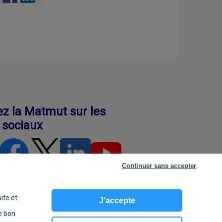
ez la Matmut sur les
 sociaux
Continuer sans accepter
ite et
J'accepte
e bon
 cookies