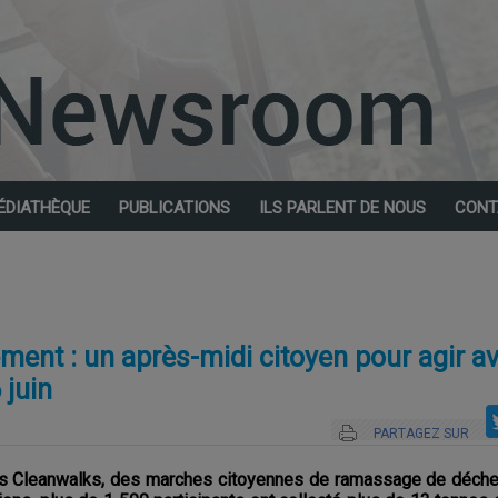
ÉDIATHÈQUE
PUBLICATIONS
ILS PARLENT DE NOUS
CONT
ment : un après-midi citoyen pour agir a
 juin
PARTAGEZ SUR
ses Cleanwalks, des marches citoyennes de ramassage de déch