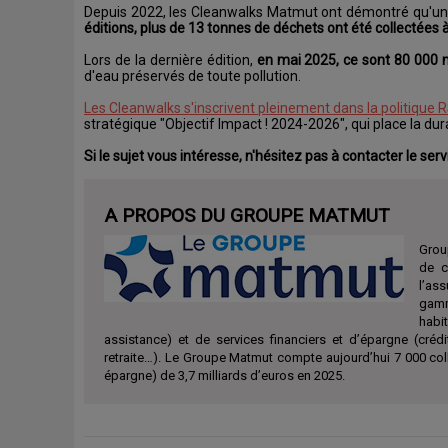
Depuis 2022, les Cleanwalks Matmut ont démontré qu'une 
éditions, plus de 13 tonnes de déchets ont été collectées à
Lors de la dernière édition,
en mai 2025, ce sont 80 000 
d'eau préservés de toute pollution.
Les Cleanwalks s'inscrivent pleinement dans la politique 
stratégique "Objectif Impact ! 2024-2026", qui place la dura
Si le sujet vous intéresse, n'hésitez pas à contacter le ser
A PROPOS DU GROUPE MATMUT
Group
de c
l’as
gamm
habit
assistance) et de services financiers et d’épargne (crédi
retraite…). Le Groupe Matmut compte aujourd’hui 7 000 coll
épargne) de 3,7 milliards d’euros en 2025.