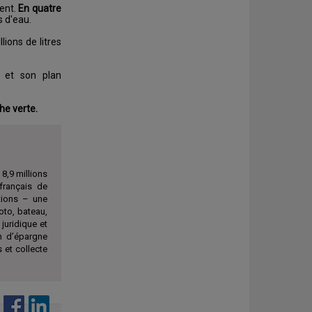
ment.
En quatre
s d'eau.
llions de litres
t et son plan
he verte.
8,9 millions
français de
ations – une
to, bateau,
 juridique et
an d’épargne
 et collecte