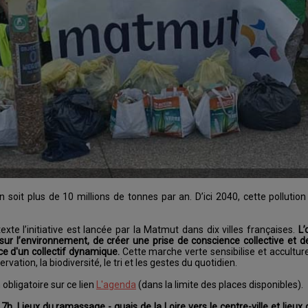
soit plus de 10 millions de tonnes par an. D’ici 2040, cette pollutio
 l’initiative est lancée par la Matmut dans dix villes françaises.
L’
f sur l’environnement, de créer une prise de conscience collective et de
e d'un collectif dynamique.
Cette marche verte sensibilise et accultur
on, la biodiversité, le tri et les gestes du quotidien.
obligatoire sur ce lien
L'agenda
(dans la limite des places disponibles).
. Lieux du ramassage - quais de la Loire vers le centre-ville et lieux 