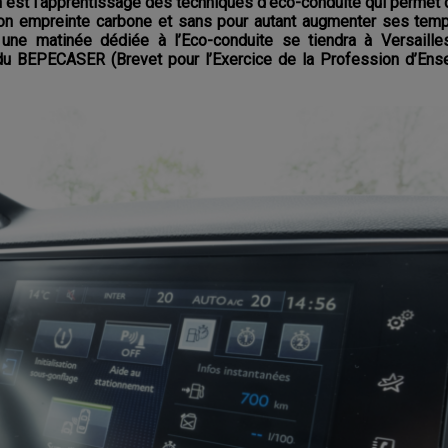
n est l’apprentissage des techniques d’éco-conduite qui permet 
n empreinte carbone et sans pour autant augmenter ses temps
une matinée dédiée à l’Eco-conduite se tiendra à Versaille
u BEPECASER (Brevet pour l’Exercice de la Profession d’Ense