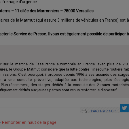
u freinage d’urgence.
stems – 11 allée des Marronniers – 78000 Versailles
étaires de la Matmut (qui assure 3 millions de véhicules en France) est 
tacter le Service de Presse. Il vous est également possible de participer à
r sur le marché de l'assurance automobile en France, avec plus de 2,8 
urés, le Groupe Matmut considère que la lutte contre l'insécurité routière fai
 missions. C'est pourquoi, il propose depuis 1996 à ses assurés des stages
ion à une conduite préventive, adaptée aux technologies, plus écologi
Plus récemment, des stages dédiés à la conduite des 2 roues motorisés
ifiquement dédiés aux jeunes permis sont venus renforcer le dispositif.
PARTAGEZ SUR
Remonter en haut de la page