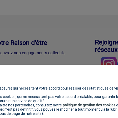
Rejoign
tre Raison d'être
réseaux
ouvrez nos engagements collectifs
aceurs) qui nécessitent votre accord pour réaliser des statistiques de vis
 cookies, qui ne nécessitent pas votre accord préalable, pour garantir l
légales
Protection des données personnelles
Gestion des
urnir un service de qualité.
aitre nos partenaires, consultez notre
politique de gestion des cookies
oix n’est pas définitif, vous pouvez le modifier à tout moment via la rubr
 bas de page de notre site).
© 2022 MATMUT