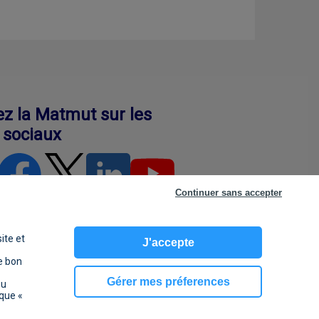
ez la Matmut sur les
 sociaux
Continuer sans accepter
ite et
J'accepte
e bon
 cookies
Gérer mes préferences
ou
ique «
powered by PR-Rooms