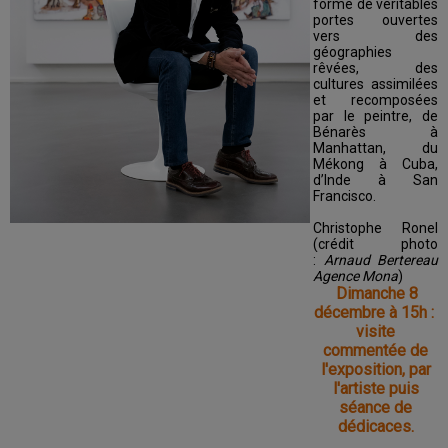
forme de véritables
portes ouvertes
vers des
géographies
rêvées, des
cultures assimilées
et recomposées
par le peintre, de
Bénarès à
Manhattan, du
Mékong à Cuba,
d’Inde à San
Francisco.
Christophe Ronel
(crédit photo
:
Arnaud Bertereau
Agence Mona
)
Dimanche 8
décembre à 15h :
visite
commentée de
l'exposition, par
l'artiste puis
séance de
dédicaces.