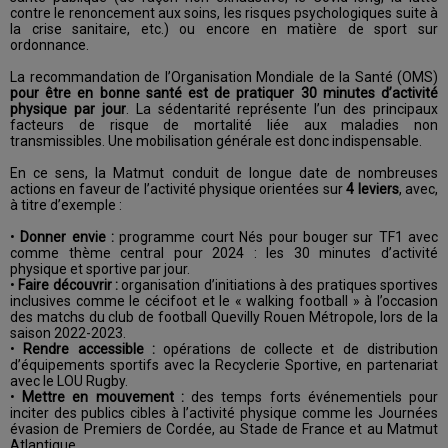
contre le renoncement aux soins, les risques psychologiques suite à
la crise sanitaire, etc.) ou encore en matière de sport sur
ordonnance.
La recommandation de l’Organisation Mondiale de la Santé (OMS)
pour être en bonne santé est de pratiquer 30 minutes d’activité
physique par jour
. La sédentarité représente l’un des principaux
facteurs de risque de mortalité liée aux maladies non
transmissibles. Une mobilisation générale est donc indispensable.
En ce sens, la Matmut conduit de longue date de nombreuses
actions en faveur de l’activité physique orientées sur
4 leviers
, avec,
à titre d’exemple :
•
Donner envie :
programme court Nés pour bouger sur TF1 avec
comme thème central pour 2024 : les 30 minutes d’activité
physique et sportive par jour.
•
Faire découvrir :
organisation d’initiations à des pratiques sportives
inclusives comme le cécifoot et le « walking football » à l’occasion
des matchs du club de football Quevilly Rouen Métropole, lors de la
saison 2022-2023.
•
Rendre accessible :
opérations de collecte et de distribution
d’équipements sportifs avec la Recyclerie Sportive, en partenariat
avec le LOU Rugby.
•
Mettre en mouvement :
des temps forts événementiels pour
inciter des publics cibles à l’activité physique comme les Journées
évasion de Premiers de Cordée, au Stade de France et au Matmut
Atlantique.