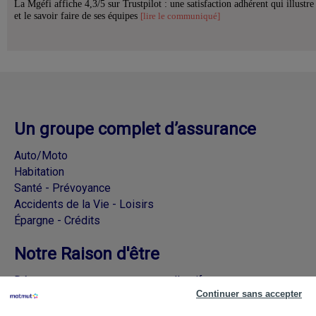
La Mgéfi affiche 4,3/5 sur Trustpilot : une satisfaction adhérent qui illustre
et le savoir faire de ses équipes
[lire le communiqué]
Un groupe complet d’assurance
Auto/Moto
Habitation
Santé - Prévoyance
Accidents de la Vie - Loisirs
Épargne - Crédits
Notre Raison d'être
Découvrez nos engagements collectifs
Continuer sans accepter
Rejoignez la Matmut sur les réseaux