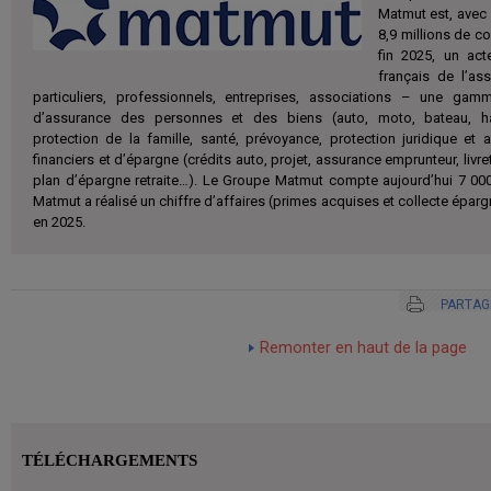
Matmut est, avec 5
8,9 millions de c
fin 2025, un act
français de l’as
particuliers, professionnels, entreprises, associations – une ga
d’assurance des personnes et des biens (auto, moto, bateau, habi
protection de la famille, santé, prévoyance, protection juridique et 
financiers et d’épargne (crédits auto, projet, assurance emprunteur, livr
plan d’épargne retraite…). Le Groupe Matmut compte aujourd’hui 7 00
Matmut a réalisé un chiffre d’affaires (primes acquises et collecte éparg
en 2025.
PARTAG
Remonter en haut de la page
TÉLÉCHARGEMENTS