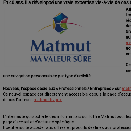
En 40 ans, il a développé une vraie expertise vis-à-vis de ces c
Af
l’
ré
de
G
au
ma
no
en
Ce
ell
une navigation personnalisée par type d’activité.
Nouveau, l’espace dédié aux « Professionnels / Entreprises » sur
matm
Ce nouvel espace est directement accessible depuis la page d’accu
depuis l’adresse
matmut.fr/pro.
L’internaute qui souhaite des informations sur l’offre Matmut pour les 
page d’accueil et d’actualité spécifique.
Il peut ensuite accéder aux offres et produits destinés aux professi