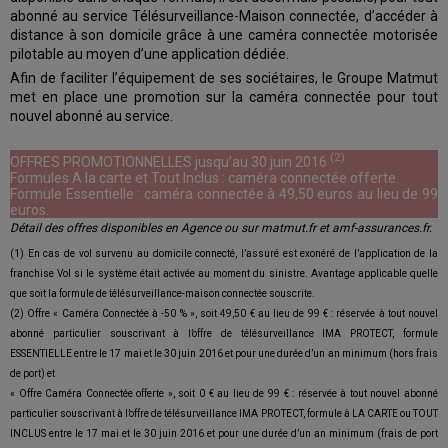
abonné au service Télésurveillance-Maison connectée, d’accéder à
distance à son domicile grâce à une caméra connectée motorisée
pilotable au moyen d’une application dédiée.
Afin de faciliter l’équipement de ses sociétaires, le Groupe Matmut
met en place une promotion sur la caméra connectée pour tout
nouvel abonné au service.
(2)
OFFRES PROMOTIONNELLES jusqu’au 30 juin 2016
Formules A la carte et Tout Inclus : caméra connectée offerte.
Formule Essentielle : caméra connectée à 49,50 euros au lieu de 99
euros.
Détail des offres disponibles en Agence ou sur matmut.fr et amf-assurances.fr.
(1) En cas de vol survenu au domicile connecté, l’assuré est exonéré de l’application de la
franchise Vol si le système était activée au moment du sinistre. Avantage applicable quelle
que soit la formule de télésurveillance-maison connectée souscrite.
(2) Offre « Caméra Connectée à -50 % », soit 49,50 € au lieu de 99 € : réservée à tout nouvel
abonné particulier souscrivant à l’offre de télésurveillance IMA PROTECT, formule
ESSENTIELLE entre le 17 mai et le 30 juin 2016 et pour une durée d’un an minimum (hors frais
de port) et
« Offre Caméra Connectée offerte », soit 0 € au lieu de 99 € : réservée à tout nouvel abonné
particulier souscrivant à l’offre de télésurveillance IMA PROTECT, formule à LA CARTE ou TOUT
INCLUS entre le 17 mai et le 30 juin 2016 et pour une durée d’un an minimum (frais de port