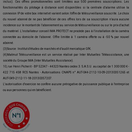
inclus). Ces offres promotionnelles sont limitées aux 500 premières souscriptions. Les
fonctionnalités du pilotage à distance sont disponibles si la centrale d’alarme utilise la
connexion IP de votre box internet et varient selon l’offre de télésurveillance souscrite. Le choix
du nouvel abonné de ne pas bénéficier de ces offres lors de sa souscription n’aura aucune
incidence sur le montant de l’abonnement au service de télésurveillance ou sur le prix d’achat
du matériel. L’installateur conseil IMA PROTECT ne procède pas à l’installation de la caméra
connectée au domicile de l’abonné. Offre limitée à 1 caméra offerte ou à -50 % par nouvel
abonné.
(3)Source : Institut d’études de marchés et d’audit mercatique GfK.
(4)Matmut Télésurveillance est un service réalisé par Inter Mutuelles Téléassistance, une
société du Groupe IMA (Inter Mutuelles Assistance).
10, rue Henri Picherit - BP 52347 - 44323 Nantes cedex 3. S.A.S.U. au capital de 1 300 000 € -
422 715 458 RCS Nantes - Autorisations CNAPS n° AUT-044-2112-10-09-20130351265 et
AUT-049-2112-11-18-20130357207.
L'autorisation d'exercice ne confère aucune prérogative de puissance publique à l'entreprise
ou aux personnes qui en bénéficient.