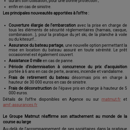
durant son utilisation, pour une bonne protection ;
enfin en cas de sinistre.
Les principales nouveautés apportées à l’offre :
Couverture élargie de l’embarcation
avec la prise en charge de
tous les éléments de sécurité réglementaires (harnais, casque,
combinaison…), pour la pratique du jet ski, de la planche à voile
ou du kitesurf…
Assurance du bateau partage
, une nouvelle option permettant la
mise en location du bateau assuré en toute sérénité. Le prêt
occasionnel est également couvert.
Assistance 0 mille
en cas de panne.
Période d’indemnisation à concurrence du prix d’acquisition
portée à 6 ans en cas de perte, avaries, incendie et vandalisme.
Frais de retirement du bateau
désormais pris en charge à
hauteur de 30 000 euros en cas de sinistre.
Frais de déconstruction
de l’épave pris en charge à hauteur de 5
000 euros.
Détails de l’offre disponibles en Agence ou sur
matmut.fr
et
amf-assurances.fr
Le Groupe Matmut réaffirme son attachement au monde de la
course au large
Au-delà de l’accompagnement de ses sociétaires dans la pratique