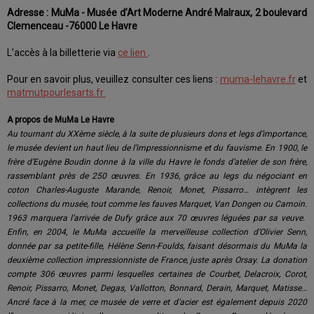
Adresse : MuMa - Musée d’Art Moderne André Malraux, 2 boulevard
Clemenceau -76000 Le Havre
L’accès à la billetterie via
ce lien
.
Pour en savoir plus, veuillez consulter ces liens :
muma-lehavre.fr
et
matmutpourlesarts.fr
A propos de MuMa Le Havre
Au tournant du XXème siècle, à la suite de plusieurs dons et legs d’importance,
le musée devient un haut lieu de l’impressionnisme et du fauvisme. En 1900, le
frère d’Eugène Boudin donne à la ville du Havre le fonds d’atelier de son frère,
rassemblant près de 250 œuvres. En 1936, grâce au legs du négociant en
coton Charles-Auguste Marande, Renoir, Monet, Pissarro… intègrent les
collections du musée, tout comme les fauves Marquet, Van Dongen ou Camoin.
1963 marquera l’arrivée de Dufy grâce aux 70 œuvres léguées par sa veuve.
Enfin, en 2004, le MuMa accueille la merveilleuse collection d’Olivier Senn,
donnée par sa petite-fille, Hélène Senn-Foulds, faisant désormais du MuMa la
deuxième collection impressionniste de France, juste après Orsay. La donation
compte 306 œuvres parmi lesquelles certaines de Courbet, Delacroix, Corot,
Renoir, Pissarro, Monet, Degas, Vallotton, Bonnard, Derain, Marquet, Matisse…
Ancré face à la mer, ce musée de verre et d’acier est également depuis 2020