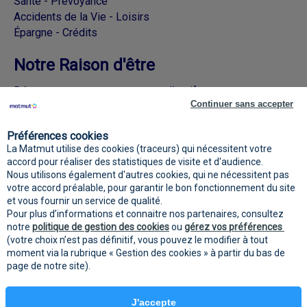
Santé - Prévoyance
Accidents de la Vie - Loisirs
Épargne - Crédits
Notre Raison d'être
Découvrez nos engagements collectifs
Continuer sans accepter
Rejoignez la Matmut sur les réseaux
Préférences cookies
sociaux
La Matmut utilise des cookies (traceurs) qui nécessitent votre
accord pour réaliser des statistiques de visite et d'audience.
Nous utilisons également d'autres cookies, qui ne nécessitent pas
votre accord préalable, pour garantir le bon fonctionnement du site
et vous fournir un service de qualité.
Pour plus d’informations et connaitre nos partenaires, consultez
notre
politique de gestion des cookies
ou
gérez vos préférences
(votre choix n’est pas définitif, vous pouvez le modifier à tout
moment via la rubrique « Gestion des cookies » à partir du bas de
page de notre site).
Mentions
Protection des données
Gestion des
légales
personnelles
cookies
J'accepte