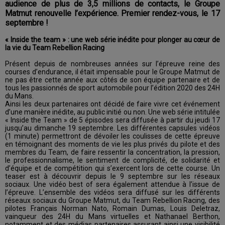
audience de plus de 3,5 millions de contacts, le Groupe
Matmut renouvelle l’expérience. Premier rendez-vous, le 17
septembre !
« Inside the team » : une web série inédite pour plonger au cœur de
la vie du Team Rebellion Racing
Présent depuis de nombreuses années sur l’épreuve reine des
courses d’endurance, il était impensable pour le Groupe Matmut de
ne pas être cette année aux côtés de son équipe partenaire et de
tous les passionnés de sport automobile pour l’édition 2020 des 24H
du Mans.
Ainsi les deux partenaires ont décidé de faire vivre cet événement
d’une manière inédite, au public initié ou non. Une web série intitulée
« Inside the Team » de 5 épisodes sera diffusée à partir du jeudi 17
jusqu’au dimanche 19 septembre. Les différentes capsules vidéos
(1 minute) permettront de dévoiler les coulisses de cette épreuve
en témoignant des moments de vie les plus privés du pilote et des
membres du Team, de faire ressentir la concentration, la pression,
le professionnalisme, le sentiment de complicité, de solidarité et
d’équipe et de compétition qui s’exercent lors de cette course. Un
teaser est à découvrir depuis le 9 septembre sur les réseaux
sociaux. Une vidéo best of sera également attendue à l’issue de
l’épreuve. L’ensemble des vidéos sera diffusé sur les différents
réseaux sociaux du Groupe Matmut, du Team Rebellion Racing, des
pilotes Français Norman Nato, Romain Dumas, Louis Deletraz,
vainqueur des 24H du Mans virtuelles et Nathanael Berthon,
notamment et des médias partenaires assurant ainsi une visibilité