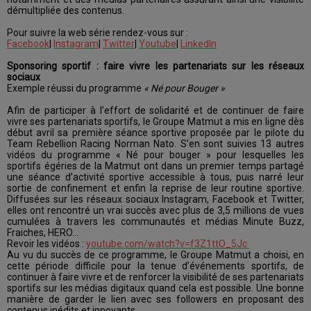
démultipliée des contenus.
Pour suivre la web série rendez-vous sur :
Facebook
|
Instagram
|
Twitter
|
Youtube
|
LinkedIn
Sponsoring sportif : faire vivre les partenariats sur les réseaux
sociaux
Exemple réussi du programme
« Né pour Bouger »
Afin de participer à l’effort de solidarité et de continuer de faire
vivre ses partenariats sportifs, le Groupe Matmut a mis en ligne dès
début avril sa première séance sportive proposée par le pilote du
Team Rebellion Racing Norman Nato. S’en sont suivies 13 autres
vidéos du programme « Né pour bouger » pour lesquelles les
sportifs égéries de la Matmut ont dans un premier temps partagé
une séance d’activité sportive accessible à tous, puis narré leur
sortie de confinement et enfin la reprise de leur routine sportive.
Diffusées sur les réseaux sociaux Instagram, Facebook et Twitter,
elles ont rencontré un vrai succès avec plus de 3,5 millions de vues
cumulées à travers les communautés et médias Minute Buzz,
Fraiches, HERO…
Revoir les vidéos :
youtube.com/watch?v=f3Z1ttO_5Jc
Au vu du succès de ce programme, le Groupe Matmut a choisi, en
cette période difficile pour la tenue d’événements sportifs, de
continuer à faire vivre et de renforcer la visibilité de ses partenariats
sportifs sur les médias digitaux quand cela est possible. Une bonne
manière de garder le lien avec ses followers en proposant des
contenus inédits et innovants.