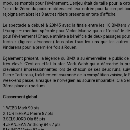
modules montés pour l’événement. L’enjeu était de taille pour la ca
1er et le 2ème du podium obtenaient leur entrée pour la compétition
rejoignaient alors les 8 autres riders présents en tête d’affiche.
Le spectacle a débuté à 20h45 avec la finale entre les 10 BMXers 
l’Europe – mention spéciale pour Victor Munoz qui a effectué le dé
pour l’événement ! Chaque athlète a bénéficié de deux passages pour 
tricks » (figures aériennes) tous plus fous les uns que les autres
Kindarena pour la première fois à Rouen.
Également présent, la légende du BMX a su émerveiller le public de
très élevé. C’est en effet la star Mark Webb qui a décroché la p
crevaisons impressionnantes lors de chacun de ses deux runs, sui
Pierre Tortereau, fraîchement couronné de la compétition voisine, le 
week-end passé, ainsi que le norvégien au sourire imparable, Ola Selsj
3ème place du podium.
Classement global :
1.WEBB Mark 90 pts
2.TORTEREAU Pierre 87 pts
3.SELSJORD Ola 85 pts
4.JEANJEAN Anthony 84.67 pts