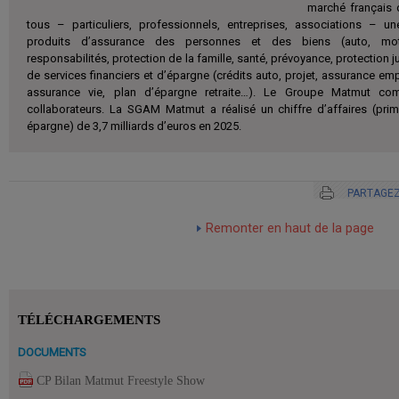
marché français d
tous – particuliers, professionnels, entreprises, associations –
produits d’assurance des personnes et des biens (auto, moto
responsabilités, protection de la famille, santé, prévoyance, protection j
de services financiers et d’épargne (crédits auto, projet, assurance empr
assurance vie, plan d’épargne retraite…). Le Groupe Matmut co
collaborateurs. La SGAM Matmut a réalisé un chiffre d’affaires (pri
épargne) de 3,7 milliards d’euros en 2025.
PARTAGEZ
Remonter en haut de la page
TÉLÉCHARGEMENTS
DOCUMENTS
CP Bilan Matmut Freestyle Show