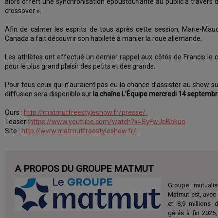
alors offert une synchronisation époustouflante au public à travers 
crossover ».
Afin de calmer les esprits de tous après cette session, Marie-Mau
Canada a fait découvrir son habileté à manier la roue allemande.
Les athlètes ont effectué un dernier rappel aux côtés de Francis le 
pour le plus grand plaisir des petits et des grands.
Pour tous ceux qui n’auraient pas eu la chance d’assister au show s
diffusion sera disponible sur
la chaîne L’Équipe mercredi 14 septemb
Ours :
http://matmutfreestyleshow.fr/presse/
Teaser :
https://www.youtube.com/watch?v=SyFwJoBbkuo
Site :
http://www.matmutfreestyleshow.fr/
A PROPOS DU GROUPE MATMUT
Groupe mutualis
Matmut est, avec 
et 8,9 millions 
gérés à fin 2025,