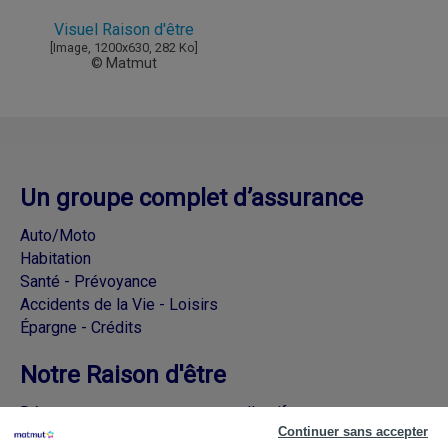
Visuel Raison d'être
[Image, 1200x630, 282 Ko]
© Matmut
Un groupe complet d’assurance
Auto/Moto
Habitation
Santé - Prévoyance
Accidents de la Vie - Loisirs
Épargne - Crédits
Notre Raison d'être
Découvrez nos engagements collectifs
Continuer sans accepter