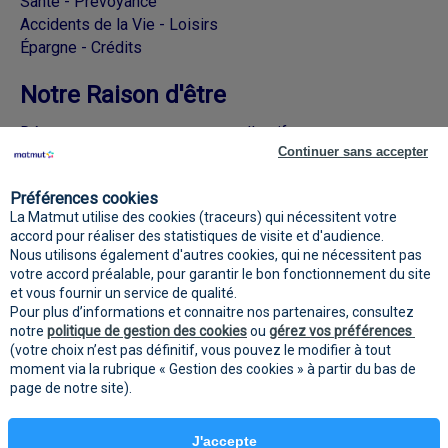
Santé - Prévoyance
Accidents de la Vie - Loisirs
Épargne - Crédits
Notre Raison d'être
Découvrez nos engagements collectifs
Continuer sans accepter
Rejoignez la Matmut sur les réseaux
Préférences cookies
sociaux
La Matmut utilise des cookies (traceurs) qui nécessitent votre
accord pour réaliser des statistiques de visite et d'audience.
Nous utilisons également d'autres cookies, qui ne nécessitent pas
votre accord préalable, pour garantir le bon fonctionnement du site
et vous fournir un service de qualité.
Pour plus d’informations et connaitre nos partenaires, consultez
notre
politique de gestion des cookies
ou
gérez vos préférences
(votre choix n’est pas définitif, vous pouvez le modifier à tout
moment via la rubrique « Gestion des cookies » à partir du bas de
page de notre site).
Mentions
Protection des données
Gestion des
légales
personnelles
cookies
J'accepte